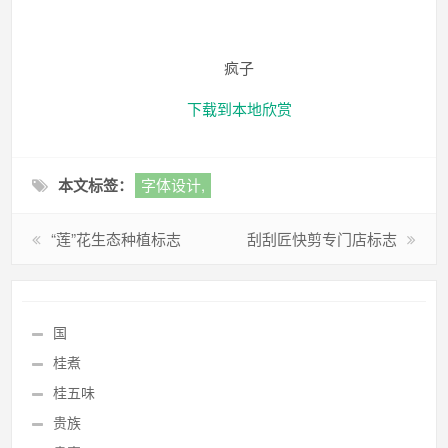
疯子
下载到本地欣赏
本文标签：
字体设计,
“莲”花生态种植标志
刮刮匠快剪专门店标志
国
桂煮
桂五味
贵族