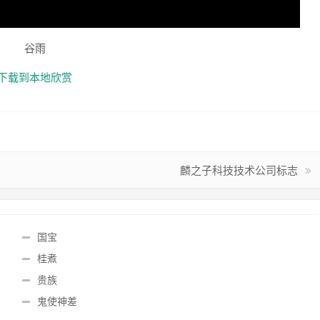
谷雨
下载到本地欣赏
麟之子科技技术公司标志
国宝
桂煮
贵族
鬼使神差