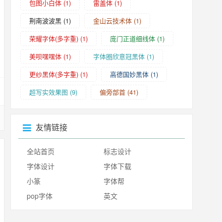
包图小白体
(1)
雷盖体
(1)
荆南波波黑
(1)
金山云技术体
(1)
荣耀字体(多字重)
(1)
庞门正道细线体
(1)
美呗嘿嘿体
(1)
字体圈欣意冠黑体
(1)
更纱黑体(多字重)
(1)
高德国妙黑体
(1)
超写实效果图
(9)
偏旁部首
(41)
友情链接
全站首页
标志设计
字体设计
字体下载
小篆
字体帮
pop字体
英文