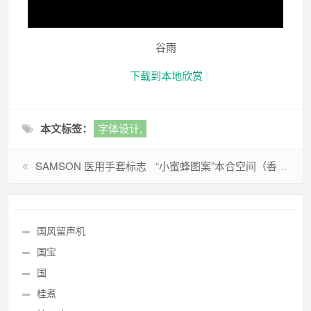
谷雨
下载到本地欣赏
本文标签：
字体设计,
SAMSON 医用手套标志
“小蜜蜂图案”本合空间（香港）设计工程有限公司标志
国风留声机
国宝
国
桂煮