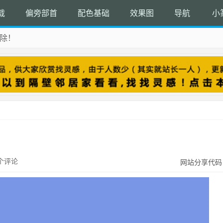
载
偏旁部首
配色基础
效果图
导航
小
除！
 收藏吧
个评论
网站分享代码