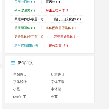
包图小白体
(1)
雷盖体
(1)
荆南波波黑
(1)
金山云技术体
(1)
荣耀字体(多字重)
(1)
庞门正道细线体
(1)
美呗嘿嘿体
(1)
字体圈欣意冠黑体
(1)
更纱黑体(多字重)
(1)
高德国妙黑体
(1)
超写实效果图
(9)
偏旁部首
(41)
友情链接
全站首页
标志设计
字体设计
字体下载
小篆
字体帮
pop字体
英文