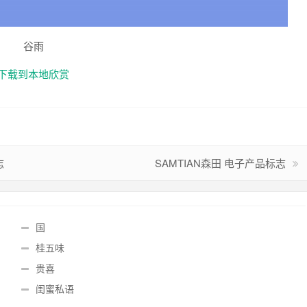
谷雨
下载到本地欣赏
志
SAMTIAN森田 电子产品标志
国
桂五味
贵喜
闺蜜私语