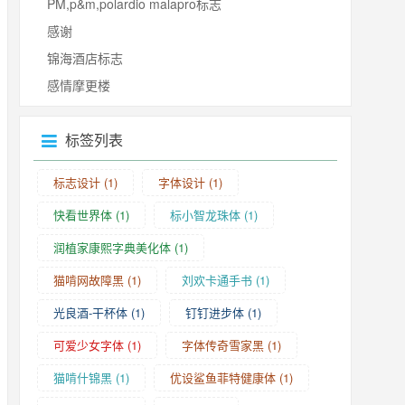
PM,p&m,polardio malapro标志
感谢
锦海酒店标志
感情摩更楼
标签列表
标志设计
(1)
字体设计
(1)
快看世界体
(1)
标小智龙珠体
(1)
润植家康熙字典美化体
(1)
猫啃网故障黑
(1)
刘欢卡通手书
(1)
光良酒-干杯体
(1)
钉钉进步体
(1)
可爱少女字体
(1)
字体传奇雪家黑
(1)
猫啃什锦黑
(1)
优设鲨鱼菲特健康体
(1)