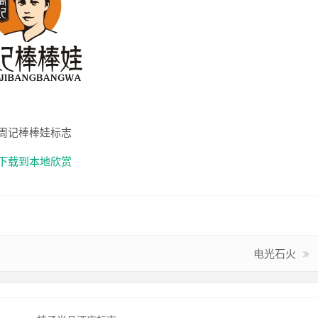
周记棒棒娃标志
下载到本地欣赏
电光石火