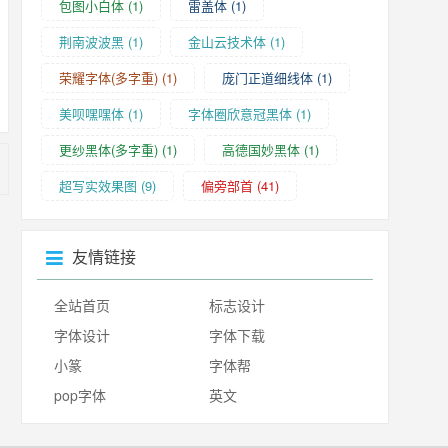
包图小白体
(1)
雷盖体
(1)
荆南波波黑
(1)
金山云技术体
(1)
荣耀字体(多字重)
(1)
庞门正道细线体
(1)
美呗嘿嘿体
(1)
字体圈欣意冠黑体
(1)
更纱黑体(多字重)
(1)
高德国妙黑体
(1)
超写实效果图
(9)
偏旁部首
(41)
友情链接
全站首页
标志设计
字体设计
字体下载
小篆
字体帮
pop字体
英文