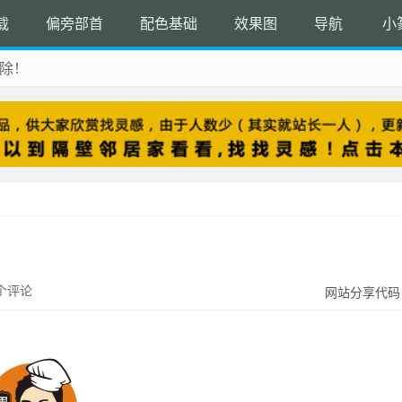
载
偏旁部首
配色基础
效果图
导航
小
除！
 收藏吧
个评论
网站分享代码