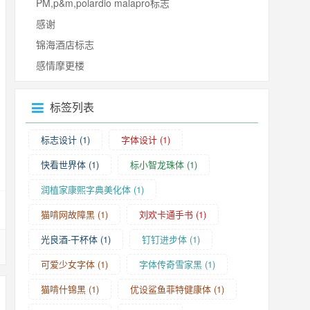
PM,p&m,polardio malapro标志
感谢
锦海酒店标志
感情摩更楼
标签列表
标志设计
(1)
字体设计
(1)
快看世界体
(1)
标小智龙珠体
(1)
润植家康熙字典美化体
(1)
猫啃网故障黑
(1)
刘欢卡通手书
(1)
光良酒-干杯体
(1)
钉钉进步体
(1)
可爱少女字体
(1)
字体传奇雪家黑
(1)
猫啃什锦黑
(1)
优设鲨鱼菲特健康体
(1)