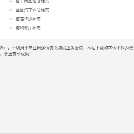
桔子尚品酒店标志
互信汽车网站标志
桔猫卡通标志
榕和餐厅标志
删除），一切用于商业用途请务必购买正版授权，本站下载的字体不作为授
苦，尊重劳动成果！