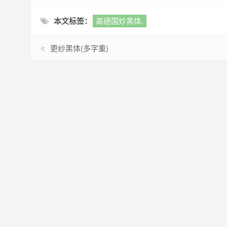
本文标签：
高德国妙黑体,
更纱黑体(多字重)
版权说明：本站的字体来源网络仅供个人测试（请24小时内
权依据，如果不能遵守，请勿下载。 注：做一个字体非常辛