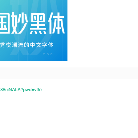
V88niNALA?pwd=v3rr