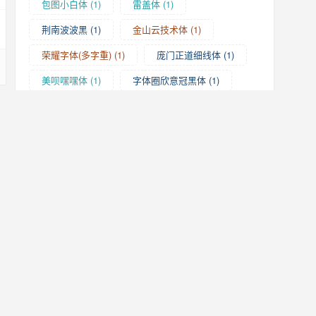
包图小白体
(1)
雷盖体
(1)
荆南波波黑
(1)
金山云技术体
(1)
荣耀字体(多字重)
(1)
庞门正道细线体
(1)
美呗嘿嘿体
(1)
字体圈欣意冠黑体
(1)
更纱黑体(多字重)
(1)
高德国妙黑体
(1)
超写实效果图
(9)
偏旁部首
(41)
友情链接
全站首页
标志设计
字体设计
字体下载
小篆
字体帮
pop字体
英文