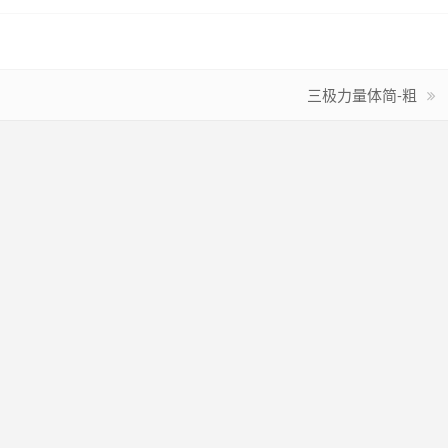
三极力量体简-粗
删除），一切用于商业用途请务必购买正版授权，本站下载的字体不作为授
苦，尊重劳动成果！