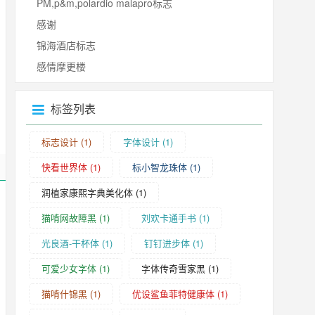
PM,p&m,polardio malapro标志
感谢
锦海酒店标志
感情摩更楼
标签列表
标志设计
(1)
字体设计
(1)
快看世界体
(1)
标小智龙珠体
(1)
润植家康熙字典美化体
(1)
猫啃网故障黑
(1)
刘欢卡通手书
(1)
光良酒-干杯体
(1)
钉钉进步体
(1)
可爱少女字体
(1)
字体传奇雪家黑
(1)
猫啃什锦黑
(1)
优设鲨鱼菲特健康体
(1)