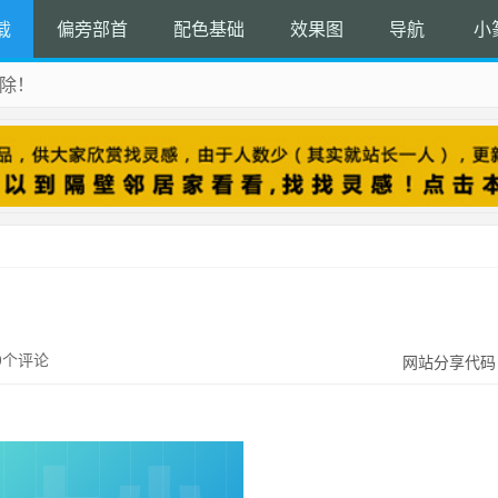
载
偏旁部首
配色基础
效果图
导航
小
除！
 收藏吧
0个评论
网站分享代码