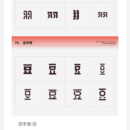
羽字旁:羽