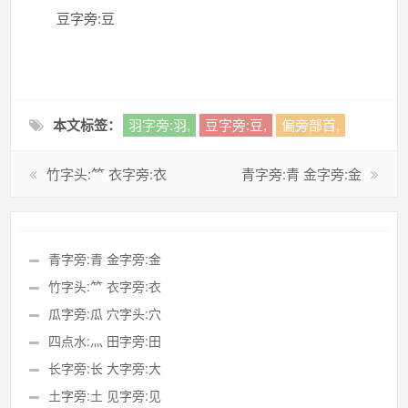
豆字旁:豆
本文标签：
羽字旁:羽,
豆字旁:豆,
偏旁部首,
竹字头:⺮ 衣字旁:衣
青字旁:青 金字旁:金
青字旁:青 金字旁:金
竹字头:⺮ 衣字旁:衣
瓜字旁:瓜 穴字头:穴
四点水:灬 田字旁:田
长字旁:长 大字旁:大
土字旁:土 见字旁:见