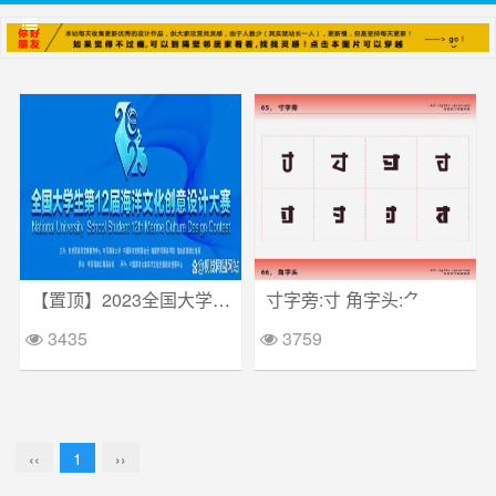
【置顶】2023全国大学生第12届海洋文化创意设计大赛
寸字旁:寸 角字头:⺈
3435
3759
‹‹
1
››