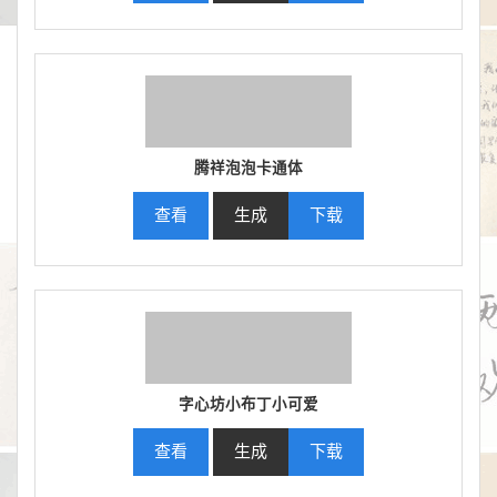
腾祥泡泡卡通体
查看
生成
下载
字心坊小布丁小可爱
查看
生成
下载