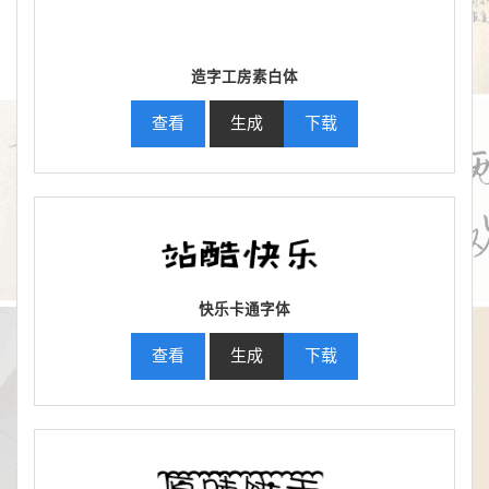
造字工房素白体
查看
生成
下载
快乐卡通字体
查看
生成
下载