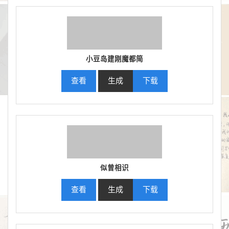
小豆岛建刚魔都简
查看
生成
下载
似曾相识
查看
生成
下载