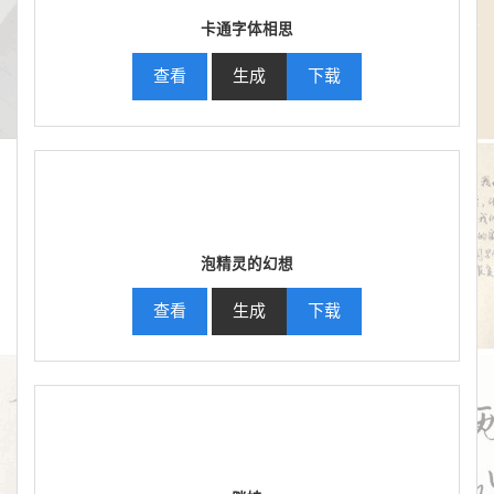
卡通字体相思
查看
生成
下载
泡精灵的幻想
查看
生成
下载