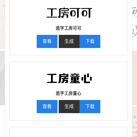
造字工房可可
查看
生成
下载
造字工房童心
查看
生成
下载