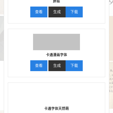
胖娃
查看
生成
下载
卡通漫画字体
查看
生成
下载
卡通字体天然萌