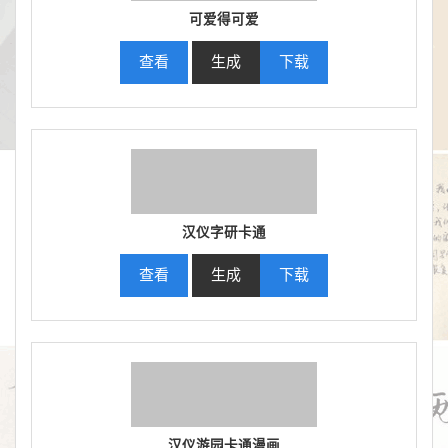
可爱得可爱
查看
生成
下载
汉仪字研卡通
查看
生成
下载
汉仪游园卡通漫画