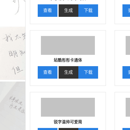
查看
生成
下载
站酷彤彤卡通体
查看
生成
下载
锐字温帅可爱简