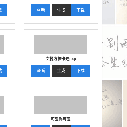
载
查看
生成
下载
文悦方糖卡通pop
载
查看
生成
下载
可爱得可爱