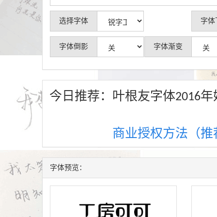
选择字体
字体
字体倒影
字体渐变
今日推荐：叶根友字体2016年
商业授权方法（推
字体预览：