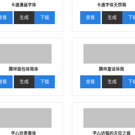
卡通漫画字体
卡通字体天然萌
查看
生成
下载
查看
生成
下
腾祥面包体简体
腾祥童话体简
查看
生成
下载
查看
生成
下
字心坊青春体
字心坊猫的天空之城