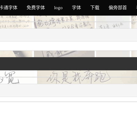
卡通字体
免费字体
logo
字体
下载
偏旁部首