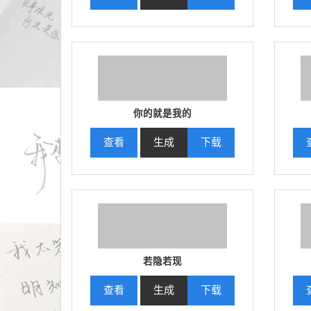
你的就是我的
查看
生成
下载
若隐若现
查看
生成
下载