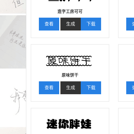
造字工房可可
查看
生成
下载
原味饼干
查看
生成
下载