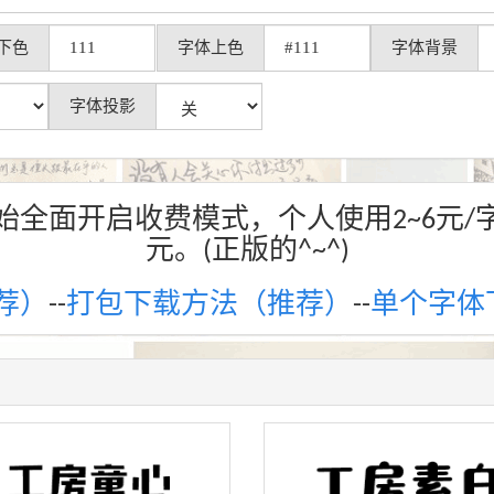
下色
字体上色
字体背景
字体投影
始全面开启收费模式，个人使用2~6元/
元。(正版的^~^)
荐）
--
打包下载方法（推荐）
--
单个字体