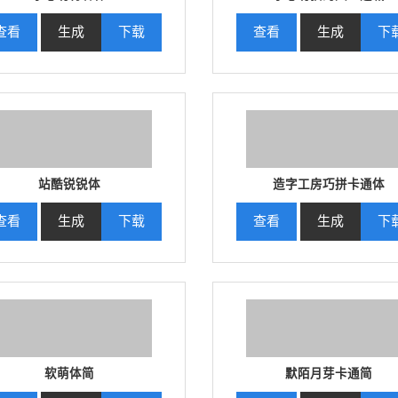
查看
生成
下载
查看
生成
下
站酷锐锐体
造字工房巧拼卡通体
查看
生成
下载
查看
生成
下
软萌体简
默陌月芽卡通简