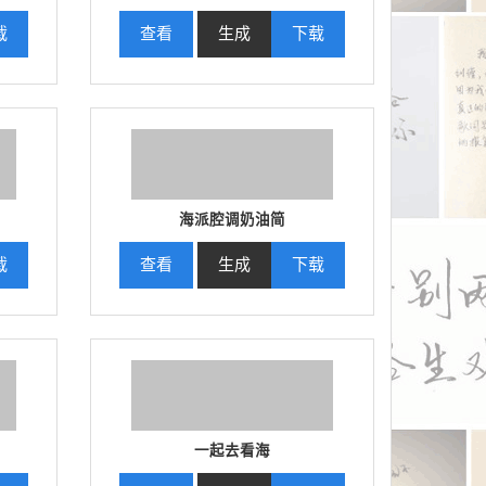
载
查看
生成
下载
海派腔调奶油简
载
查看
生成
下载
一起去看海