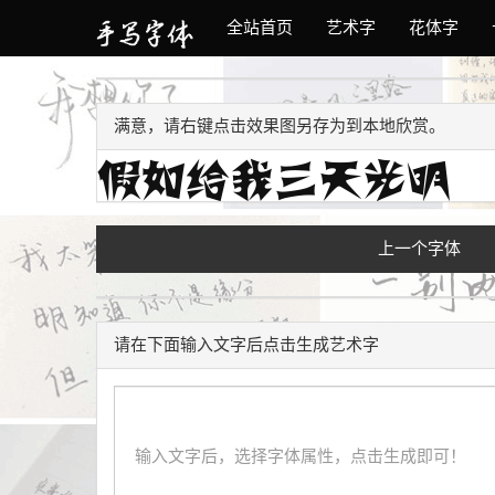
全站首页
艺术字
花体字
满意，请右键点击效果图另存为到本地欣赏。
上一个字体
请在下面输入文字后点击生成艺术字