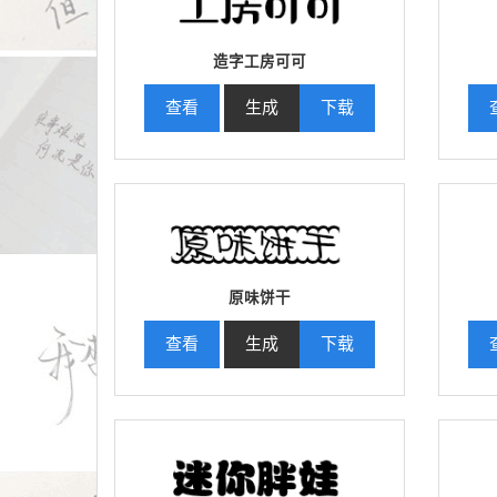
造字工房可可
查看
生成
下载
原味饼干
查看
生成
下载