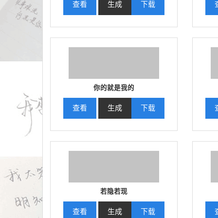
查看
生成
下载
你的就是我的
查看
生成
下载
若隐若现
查看
生成
下载