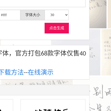
字体大小
点击生成
字体，官方打包68款字体仅售40
下载方法
--
在线演示