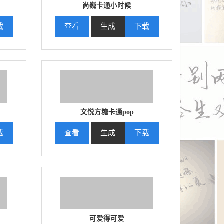
尚巍卡通小时候
载
查看
生成
下载
文悦方糖卡通pop
载
查看
生成
下载
可爱得可爱