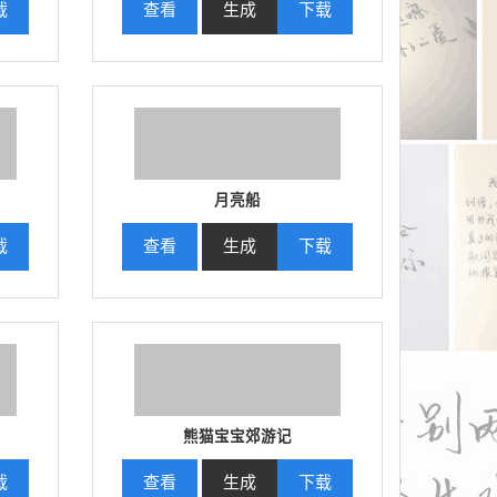
载
查看
生成
下载
月亮船
载
查看
生成
下载
熊猫宝宝郊游记
载
查看
生成
下载