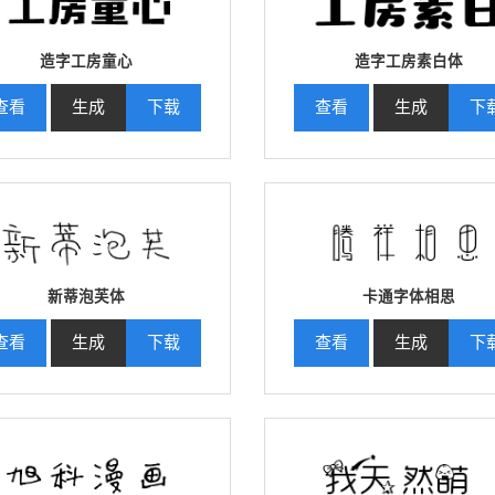
造字工房童心
造字工房素白体
查看
生成
下载
查看
生成
下
新蒂泡芙体
卡通字体相思
查看
生成
下载
查看
生成
下