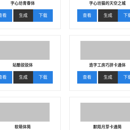
字心坊青春体
字心坊猫的天空之城
查看
生成
下载
查看
生成
下
站酷锐锐体
造字工房巧拼卡通体
查看
生成
下载
查看
生成
下
软萌体简
默陌月芽卡通简