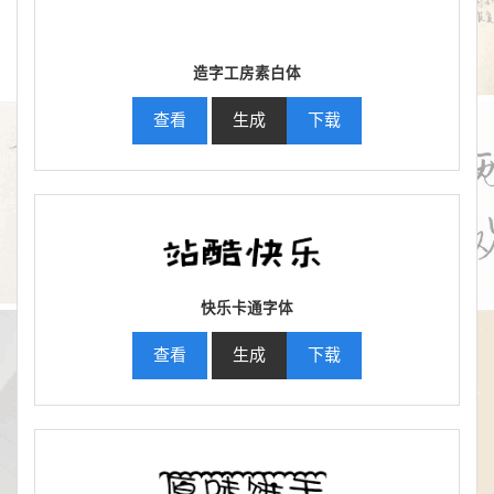
造字工房素白体
查看
生成
下载
快乐卡通字体
查看
生成
下载