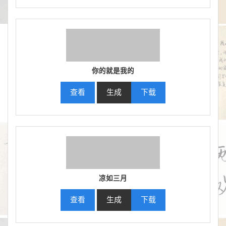
你的就是我的
查看
生成
下载
凉如三月
查看
生成
下载