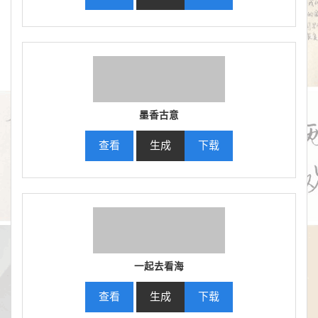
墨香古意
查看
生成
下载
一起去看海
查看
生成
下载