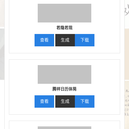
若隐若现
查看
生成
下载
腾祥日历体简
查看
生成
下载