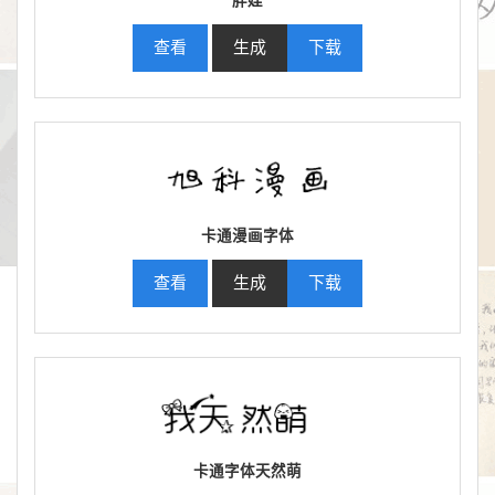
胖娃
查看
生成
下载
卡通漫画字体
查看
生成
下载
卡通字体天然萌