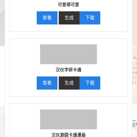
可爱得可爱
查看
生成
下载
汉仪字研卡通
查看
生成
下载
汉仪游园卡通漫画