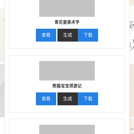
青花瓷美术字
查看
生成
下载
熊猫宝宝郊游记
查看
生成
下载