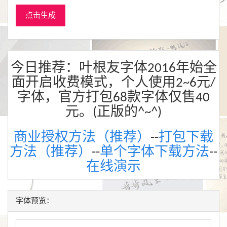
点击生成
今日推荐：叶根友字体2016年始全
面开启收费模式，个人使用2~6元/
字体，官方打包68款字体仅售40
元。(正版的^~^)
商业授权方法（推荐）
--
打包下载
方法（推荐）
--
单个字体下载方法
--
在线演示
字体预览：