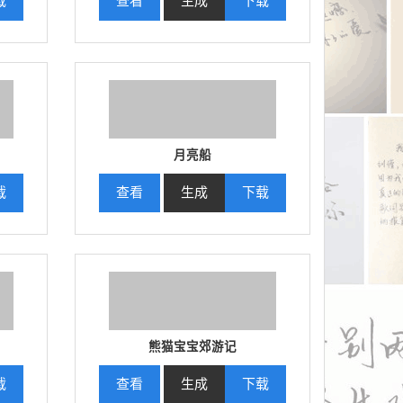
载
查看
生成
下载
月亮船
载
查看
生成
下载
熊猫宝宝郊游记
载
查看
生成
下载