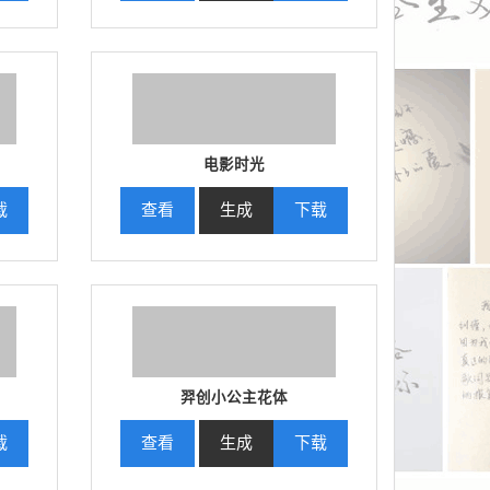
电影时光
载
查看
生成
下载
羿创小公主花体
载
查看
生成
下载