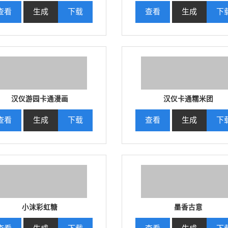
查看
生成
下载
查看
生成
下
汉仪游园卡通漫画
汉仪卡通糯米团
查看
生成
下载
查看
生成
下
小沫彩虹糖
墨香古意