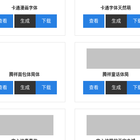
卡通漫画字体
卡通字体天然萌
查看
生成
下载
查看
生成
下
腾祥面包体简体
腾祥童话体简
查看
生成
下载
查看
生成
下