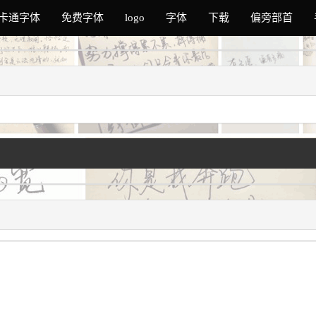
卡通字体
免费字体
logo
字体
下载
偏旁部首