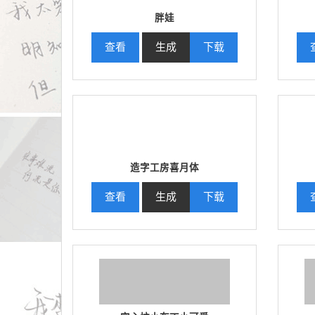
胖娃
查看
生成
下载
造字工房喜月体
查看
生成
下载