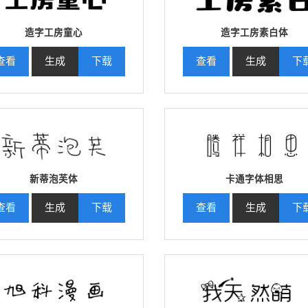
造字工房童心
造字工房素白体
查看
生成
下载
查看
生成
下
新蒂泡芙体
卡通字体相思
查看
生成
下载
查看
生成
下