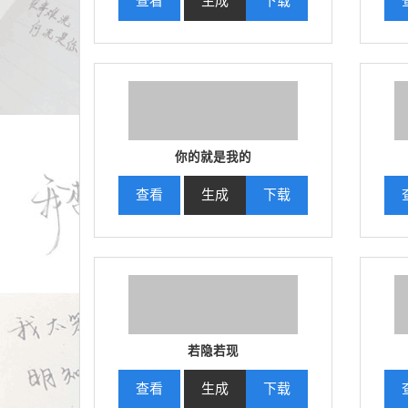
查看
生成
下载
你的就是我的
查看
生成
下载
若隐若现
查看
生成
下载