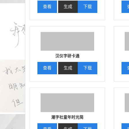
查看
生成
下载
汉仪字研卡通
查看
生成
下载
潮字社童年时光简