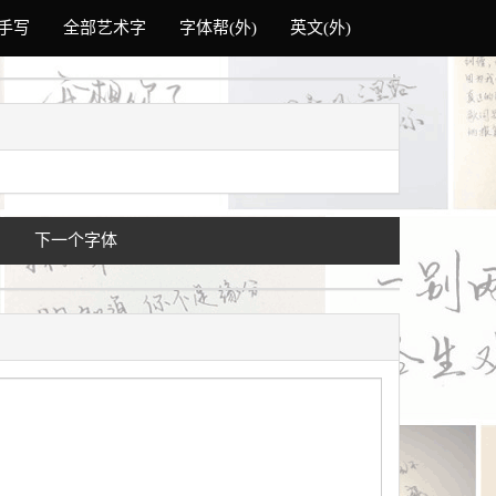
手写
全部艺术字
字体帮(外)
英文(外)
下一个字体