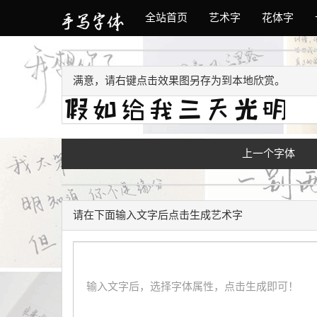
全站首页
艺术字
花体字
满意，请右键点击效果图另存为到本地欣赏。
上一个字体
请在下面输入文字后点击生成艺术字