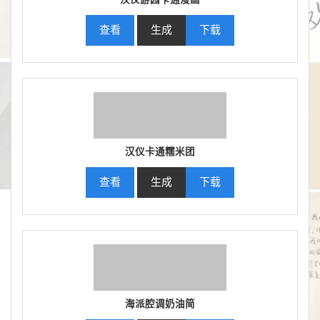
查看
生成
下载
汉仪卡通糯米团
查看
生成
下载
海派腔调奶油简