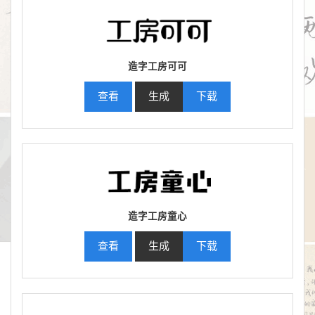
造字工房可可
查看
生成
下载
造字工房童心
查看
生成
下载