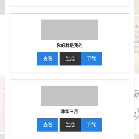
你的就是我的
查看
生成
下载
凉如三月
查看
生成
下载