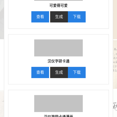
可爱得可爱
查看
生成
下载
汉仪字研卡通
查看
生成
下载
汉仪游园卡通漫画