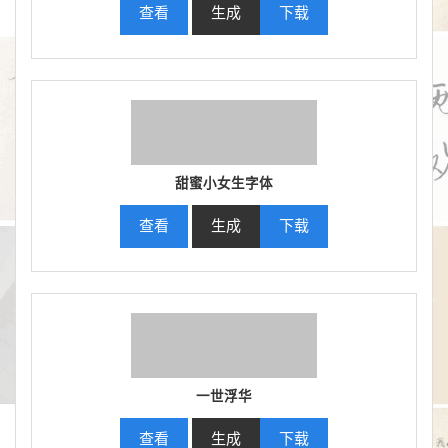
查看
生成
下载
甜蜜小女生字体
查看
生成
下载
一世浮华
查看
生成
下载