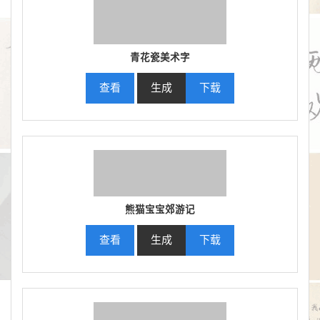
青花瓷美术字
查看
生成
下载
熊猫宝宝郊游记
查看
生成
下载