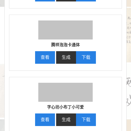
腾祥泡泡卡通体
查看
生成
下载
字心坊小布丁小可爱
查看
生成
下载