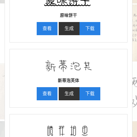
原味饼干
查看
生成
下载
新蒂泡芙体
查看
生成
下载