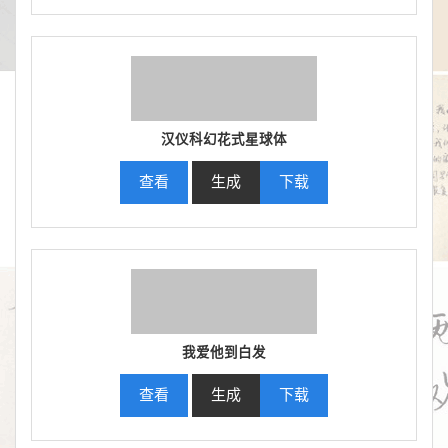
汉仪科幻花式星球体
查看
生成
下载
我爱他到白发
查看
生成
下载