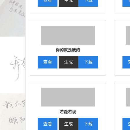
查看
生成
下载
你的就是我的
查看
生成
下载
若隐若现
查看
生成
下载