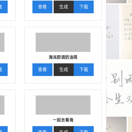
载
查看
生成
下载
海派腔调奶油简
载
查看
生成
下载
一起去看海