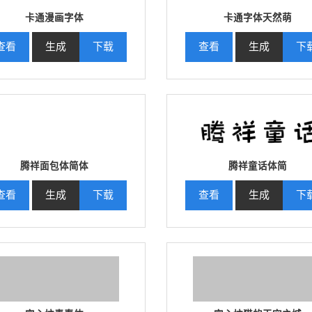
卡通漫画字体
卡通字体天然萌
查看
生成
下载
查看
生成
下
腾祥面包体简体
腾祥童话体简
查看
生成
下载
查看
生成
下