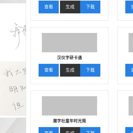
查看
生成
下载
汉仪字研卡通
查看
生成
下载
潮字社童年时光简