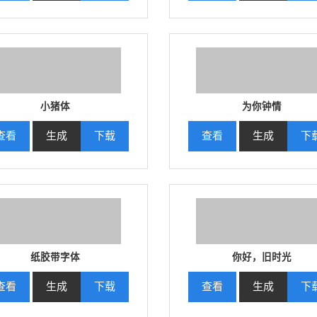
小猪体
为你钟情
查看
生成
下载
查看
生成
下
纸胶带字体
你好，旧时光
查看
生成
下载
查看
生成
下