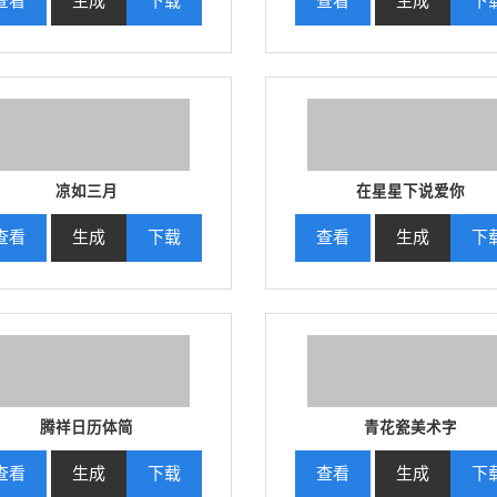
查看
生成
下载
查看
生成
下
凉如三月
在星星下说爱你
查看
生成
下载
查看
生成
下
腾祥日历体简
青花瓷美术字
查看
生成
下载
查看
生成
下