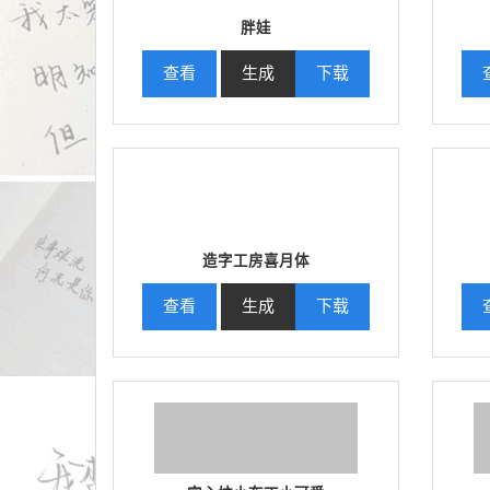
胖娃
查看
生成
下载
造字工房喜月体
查看
生成
下载