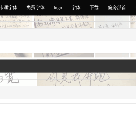
卡通字体
免费字体
logo
字体
下载
偏旁部首