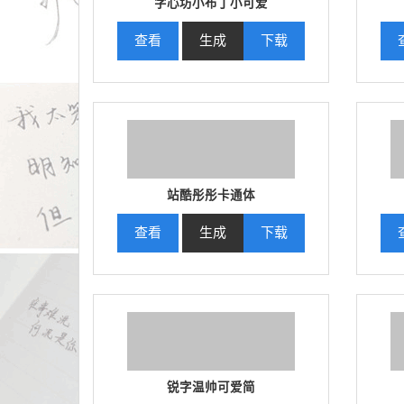
字心坊小布丁小可爱
查看
生成
下载
站酷彤彤卡通体
查看
生成
下载
锐字温帅可爱简