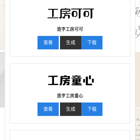
造字工房可可
查看
生成
下载
造字工房童心
查看
生成
下载