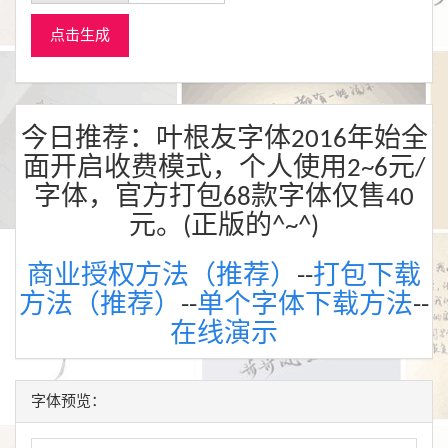
点击生成
今日推荐：叶根友字体2016年始全
面开启收费模式，个人使用2~6元/
字体，官方打包68款字体仅售40
元。(正版的^~^)
商业授权方法（推荐）
--
打包下载
方法（推荐）
--
单个字体下载方法
--
在线演示
字体预览：