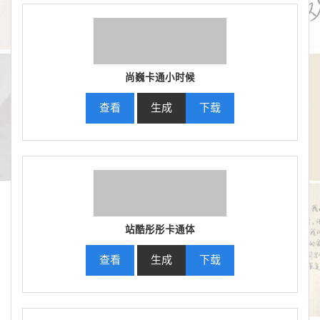
尚巍卡通小时候
查看
生成
下载
站酷彤彤卡通体
查看
生成
下载