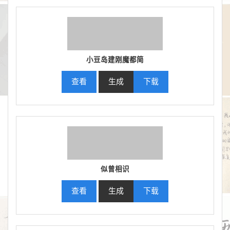
小豆岛建刚魔都简
查看
生成
下载
似曾相识
查看
生成
下载