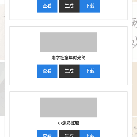
查看
生成
下载
潮字社童年时光简
查看
生成
下载
小沫彩虹糖
查看
生成
下载