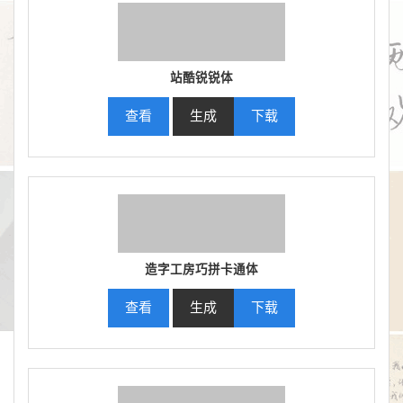
站酷锐锐体
查看
生成
下载
造字工房巧拼卡通体
查看
生成
下载