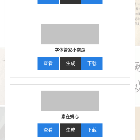
字体管家小南瓜
查看
生成
下载
素在妍心
查看
生成
下载