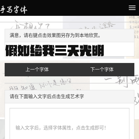
Tog
nav
满意，请右键点击效果图另存为到本地欣赏。
上一个字体
下一个字体
请在下面输入文字后点击生成艺术字