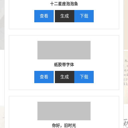
十二星座泡泡鱼
查看
生成
下载
纸胶带字体
查看
生成
下载
你好，旧时光