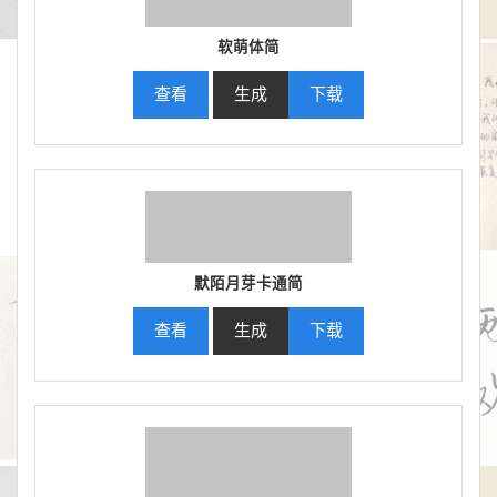
软萌体简
查看
生成
下载
默陌月芽卡通简
查看
生成
下载