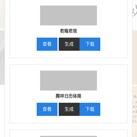
若隐若现
查看
生成
下载
腾祥日历体简
查看
生成
下载