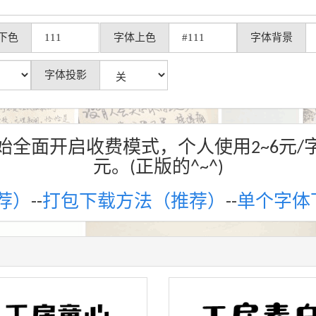
下色
字体上色
字体背景
字体投影
始全面开启收费模式，个人使用2~6元/
元。(正版的^~^)
荐）
--
打包下载方法（推荐）
--
单个字体