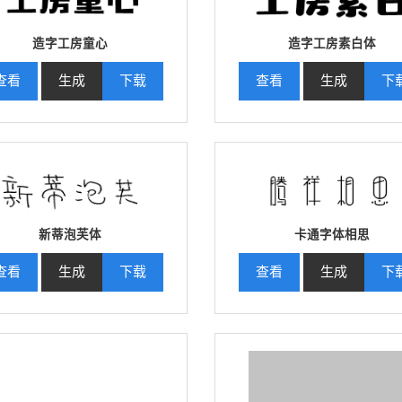
造字工房童心
造字工房素白体
查看
生成
下载
查看
生成
下
新蒂泡芙体
卡通字体相思
查看
生成
下载
查看
生成
下