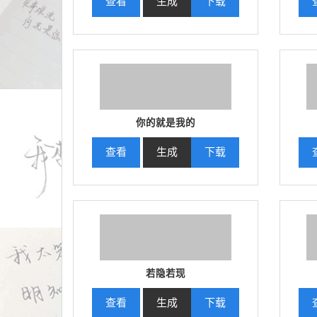
查看
生成
下载
你的就是我的
查看
生成
下载
若隐若现
查看
生成
下载