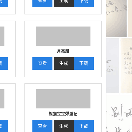
载
查看
生成
下载
月亮船
载
查看
生成
下载
熊猫宝宝郊游记
载
查看
生成
下载