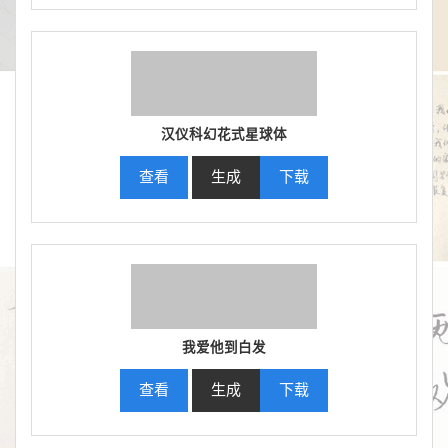
汉仪科幻花式星球体
查看
生成
下载
我爱他到白发
查看
生成
下载