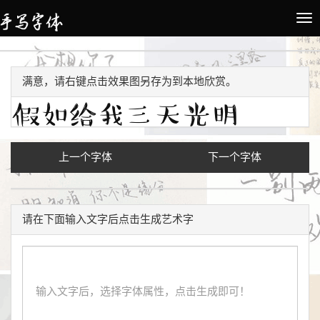
Tog
nav
满意，请右键点击效果图另存为到本地欣赏。
上一个字体
下一个字体
请在下面输入文字后点击生成艺术字