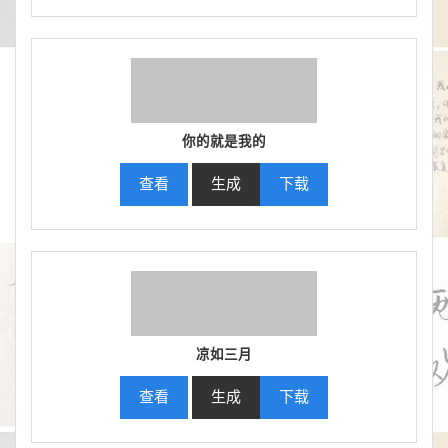
你的就是我的
查看
生成
下载
凉如三月
查看
生成
下载