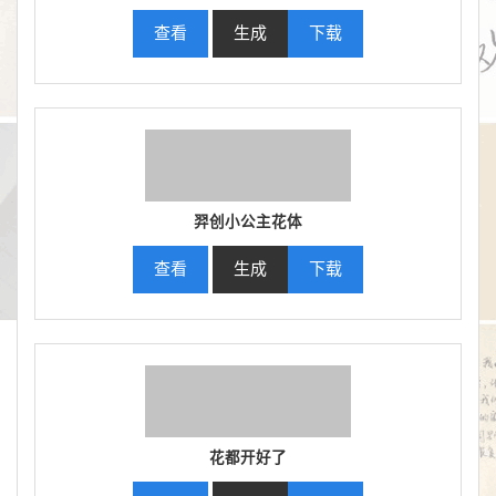
查看
生成
下载
羿创小公主花体
查看
生成
下载
花都开好了