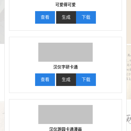
可爱得可爱
查看
生成
下载
汉仪字研卡通
查看
生成
下载
汉仪游园卡通漫画