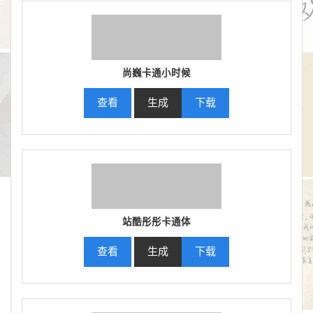
尚巍卡通小时候
查看
生成
下载
站酷彤彤卡通体
查看
生成
下载