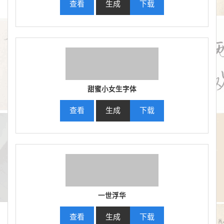
查看
生成
下载
甜蜜小女生字体
查看
生成
下载
一世浮华
查看
生成
下载