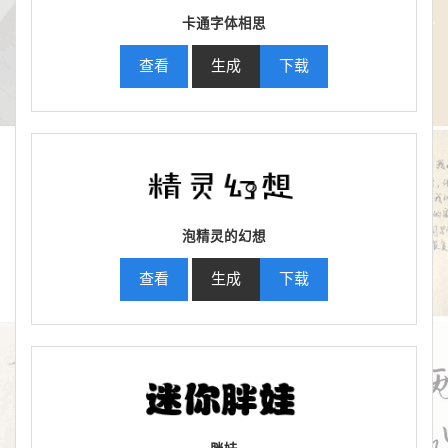
卡通字体相思
查看
生成
下载
泡精灵的幻想
查看
生成
下载