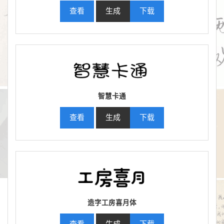
查看
生成
下载
智慧卡通
查看
生成
下载
造字工房喜月体
查看
生成
下载