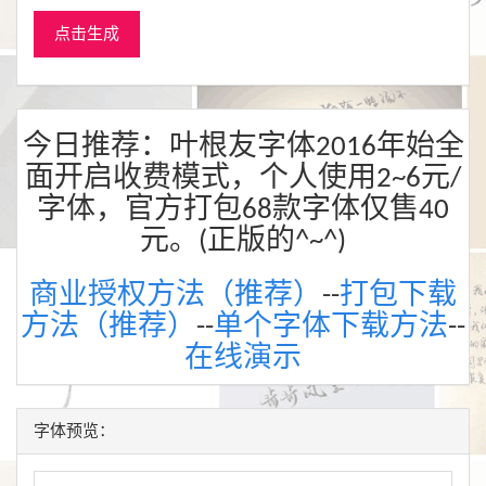
点击生成
今日推荐：叶根友字体2016年始全
面开启收费模式，个人使用2~6元/
字体，官方打包68款字体仅售40
元。(正版的^~^)
商业授权方法（推荐）
--
打包下载
方法（推荐）
--
单个字体下载方法
--
在线演示
字体预览：