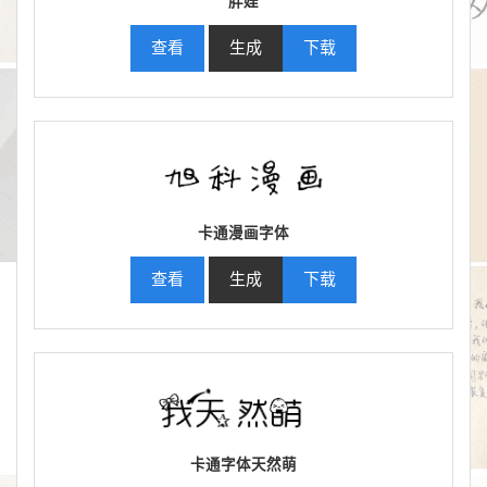
胖娃
查看
生成
下载
卡通漫画字体
查看
生成
下载
卡通字体天然萌