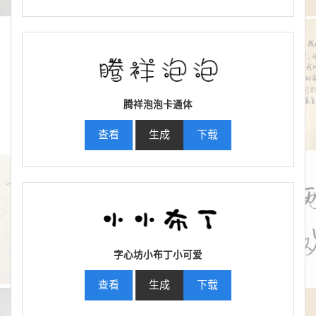
腾祥泡泡卡通体
查看
生成
下载
字心坊小布丁小可爱
查看
生成
下载