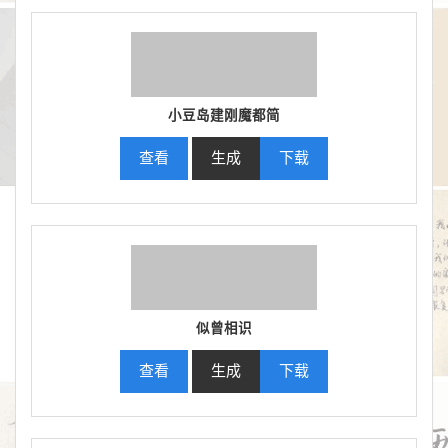
小豆岛建刚魔都简
查看
生成
下载
似曾相识
查看
生成
下载