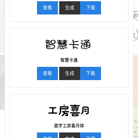
查看
生成
下载
智慧卡通
查看
生成
下载
造字工房喜月体