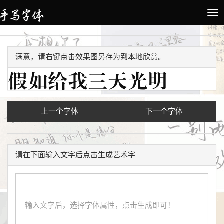
Tog
nav
满意，请右键点击效果图另存为到本地欣赏。
上一个字体
下一个字体
请在下面输入文字后点击生成艺术字