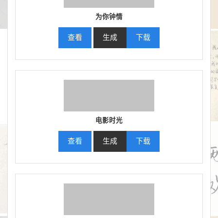
为你钟情
查看
生成
下载
电影时光
查看
生成
下载