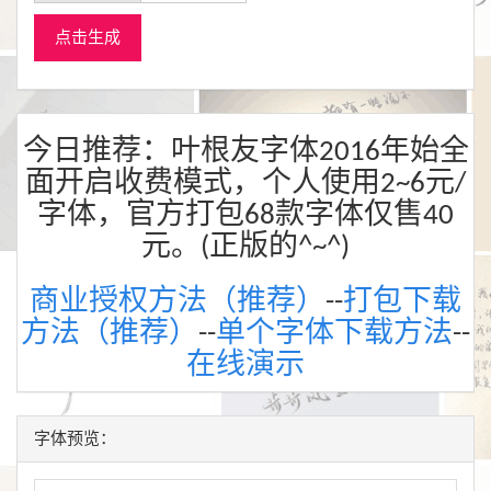
点击生成
今日推荐：叶根友字体2016年始全
面开启收费模式，个人使用2~6元/
字体，官方打包68款字体仅售40
元。(正版的^~^)
商业授权方法（推荐）
--
打包下载
方法（推荐）
--
单个字体下载方法
--
在线演示
字体预览：