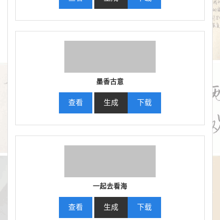
墨香古意
查看
生成
下载
一起去看海
查看
生成
下载