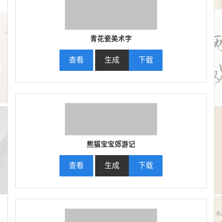
青花瓷美术字
查看
生成
下载
熊猫宝宝郊游记
查看
生成
下载