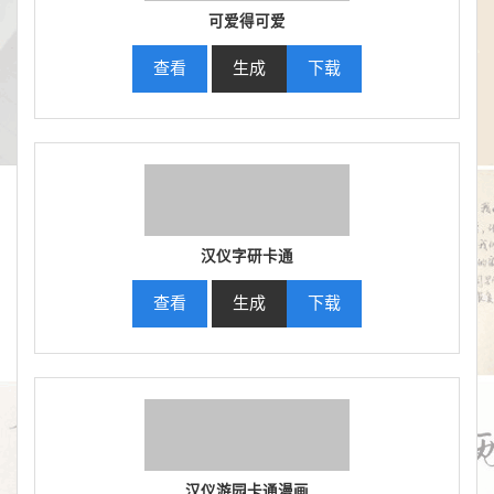
可爱得可爱
查看
生成
下载
汉仪字研卡通
查看
生成
下载
汉仪游园卡通漫画