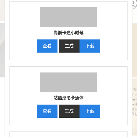
尚巍卡通小时候
查看
生成
下载
站酷彤彤卡通体
查看
生成
下载