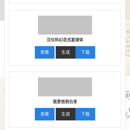
汉仪科幻花式星球体
查看
生成
下载
我爱他到白发
查看
生成
下载