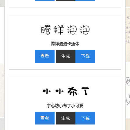
腾祥泡泡卡通体
查看
生成
下载
字心坊小布丁小可爱
查看
生成
下载