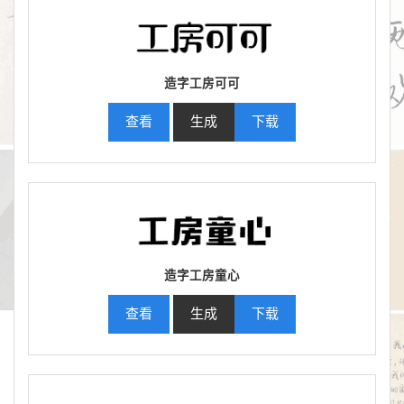
造字工房可可
查看
生成
下载
造字工房童心
查看
生成
下载