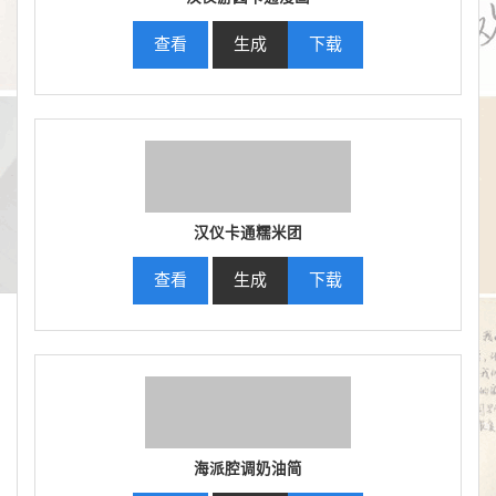
查看
生成
下载
汉仪卡通糯米团
查看
生成
下载
海派腔调奶油简