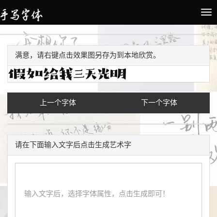
Tog
nav
满意，请右键点击效果图另存为到本地欣赏。
上一个字体
下一个字体
请在下面输入文字后点击生成艺术字