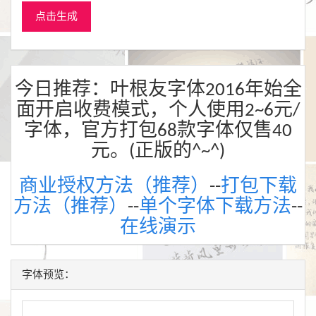
点击生成
今日推荐：叶根友字体2016年始全
面开启收费模式，个人使用2~6元/
字体，官方打包68款字体仅售40
元。(正版的^~^)
商业授权方法（推荐）
--
打包下载
方法（推荐）
--
单个字体下载方法
--
在线演示
字体预览：