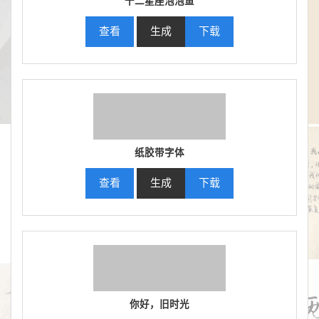
十二星座泡泡鱼
查看
生成
下载
纸胶带字体
查看
生成
下载
你好，旧时光