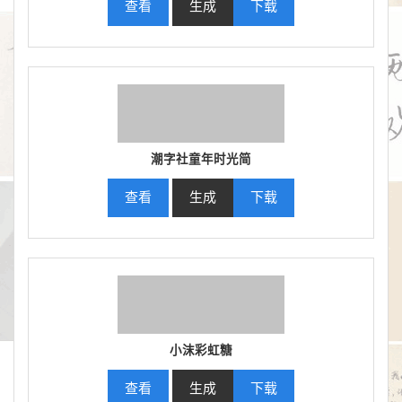
查看
生成
下载
潮字社童年时光简
查看
生成
下载
小沫彩虹糖
查看
生成
下载