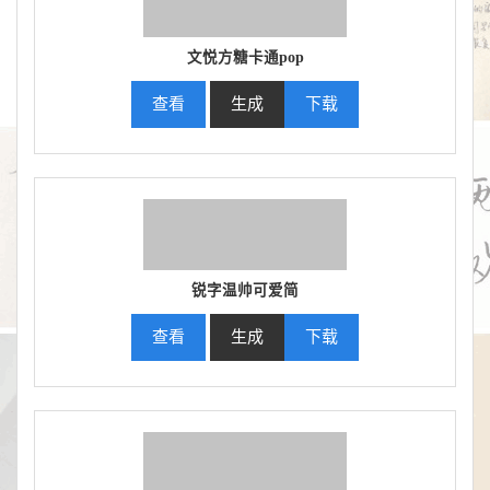
文悦方糖卡通pop
查看
生成
下载
锐字温帅可爱简
查看
生成
下载