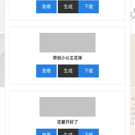
查看
生成
下载
羿创小公主花体
查看
生成
下载
花都开好了
查看
生成
下载