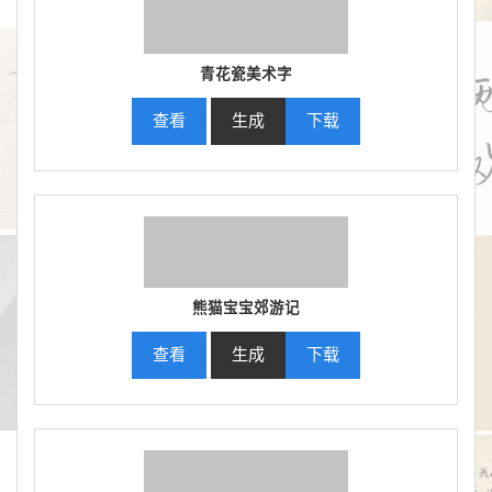
青花瓷美术字
查看
生成
下载
熊猫宝宝郊游记
查看
生成
下载