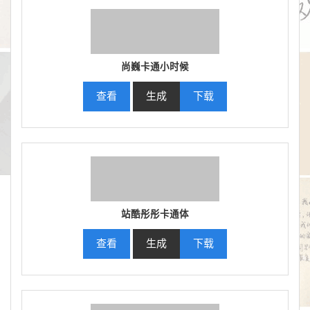
尚巍卡通小时候
查看
生成
下载
站酷彤彤卡通体
查看
生成
下载