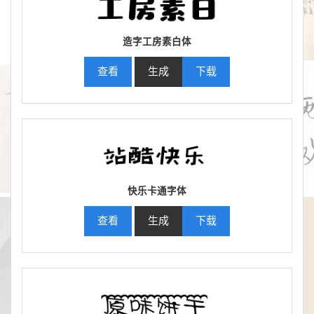
造字工房素白体
查看
生成
下载
快乐卡通字体
查看
生成
下载