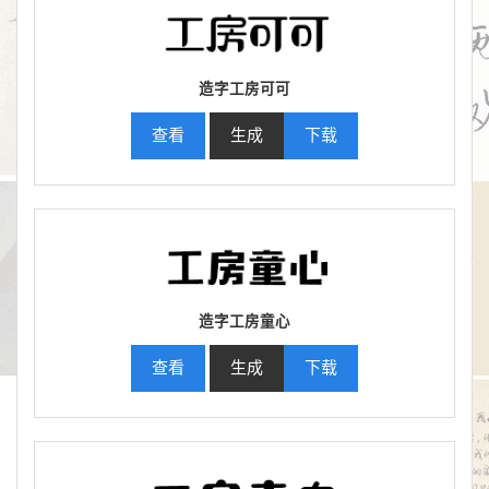
造字工房可可
查看
生成
下载
造字工房童心
查看
生成
下载