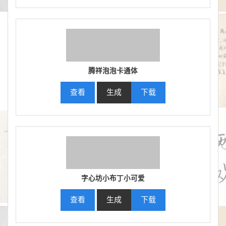
腾祥泡泡卡通体
查看
生成
下载
字心坊小布丁小可爱
查看
生成
下载