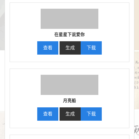
在星星下说爱你
查看
生成
下载
月亮船
查看
生成
下载