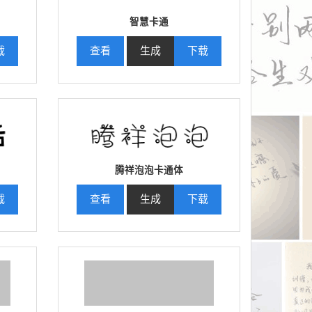
智慧卡通
载
查看
生成
下载
腾祥泡泡卡通体
载
查看
生成
下载