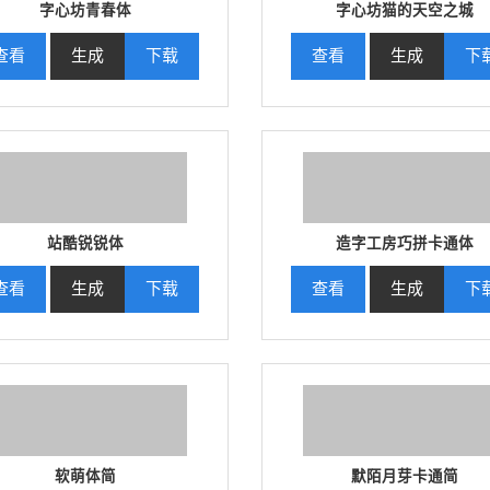
字心坊青春体
字心坊猫的天空之城
查看
生成
下载
查看
生成
下
站酷锐锐体
造字工房巧拼卡通体
查看
生成
下载
查看
生成
下
软萌体简
默陌月芽卡通简