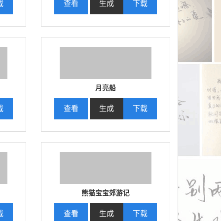
载
查看
生成
下载
月亮船
载
查看
生成
下载
熊猫宝宝郊游记
载
查看
生成
下载