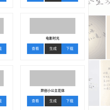
电影时光
载
查看
生成
下载
羿创小公主花体
载
查看
生成
下载