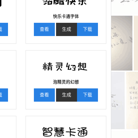
快乐卡通字体
载
查看
生成
下载
泡精灵的幻想
载
查看
生成
下载