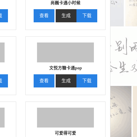
尚巍卡通小时候
载
查看
生成
下载
文悦方糖卡通pop
载
查看
生成
下载
可爱得可爱