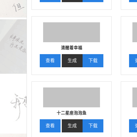
清醒着幸福
查看
生成
下载
十二星座泡泡鱼
查看
生成
下载