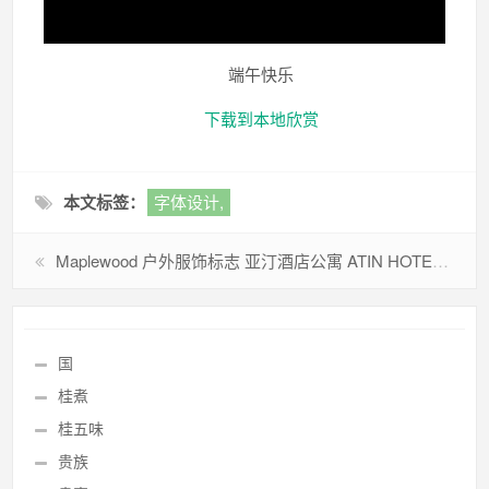
端午快乐
下载到本地欣赏
本文标签：
字体设计,
Maplewood 户外服饰标志
亚汀酒店公寓 ATIN HOTEL APARTMENT标志
国
桂煮
桂五味
贵族