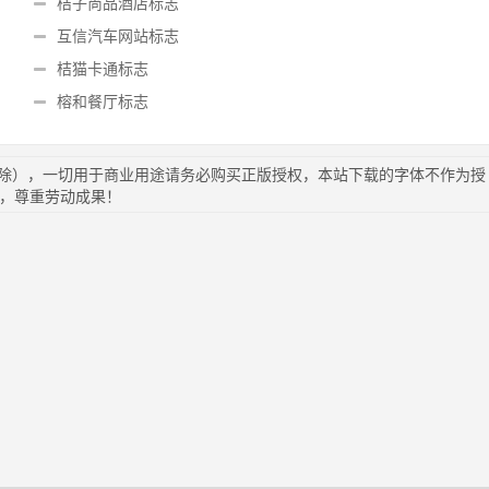
桔子尚品酒店标志
互信汽车网站标志
桔猫卡通标志
榕和餐厅标志
删除），一切用于商业用途请务必购买正版授权，本站下载的字体不作为授
苦，尊重劳动成果！