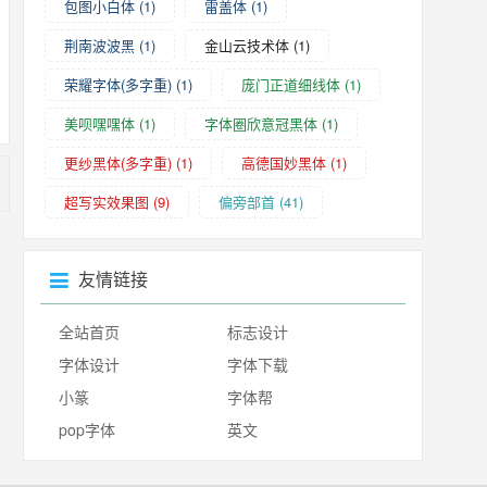
包图小白体
(1)
雷盖体
(1)
荆南波波黑
(1)
金山云技术体
(1)
荣耀字体(多字重)
(1)
庞门正道细线体
(1)
美呗嘿嘿体
(1)
字体圈欣意冠黑体
(1)
更纱黑体(多字重)
(1)
高德国妙黑体
(1)
超写实效果图
(9)
偏旁部首
(41)
友情链接
全站首页
标志设计
字体设计
字体下载
小篆
字体帮
pop字体
英文