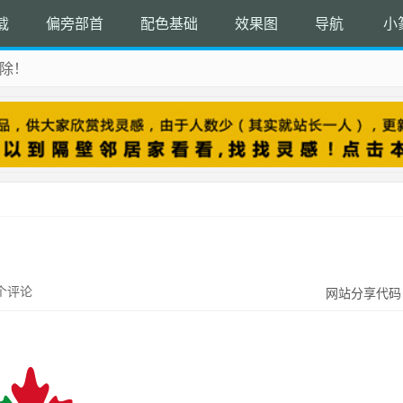
载
偏旁部首
配色基础
效果图
导航
小
除！
 收藏吧
个评论
网站分享代码