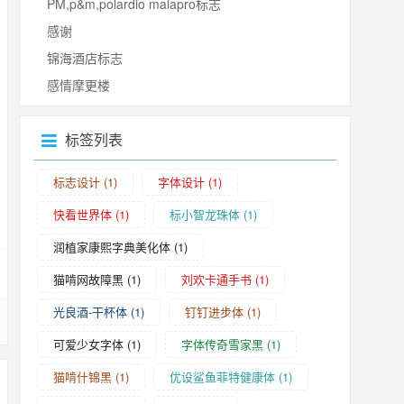
PM,p&m,polardio malapro标志
感谢
锦海酒店标志
感情摩更楼
标签列表
标志设计
(1)
字体设计
(1)
快看世界体
(1)
标小智龙珠体
(1)
润植家康熙字典美化体
(1)
猫啃网故障黑
(1)
刘欢卡通手书
(1)
光良酒-干杯体
(1)
钉钉进步体
(1)
可爱少女字体
(1)
字体传奇雪家黑
(1)
猫啃什锦黑
(1)
优设鲨鱼菲特健康体
(1)