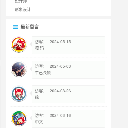
设计师
形象设计
最新留言
访客：
2024-05-15
嘎 玛
访客：
2024-05-03
牛己長帳
访客：
2024-03-26
缘
访客：
2024-03-16
中文