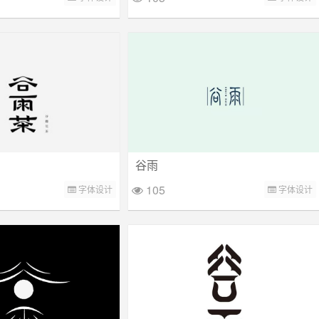
谷雨
105
字体设计
字体设计