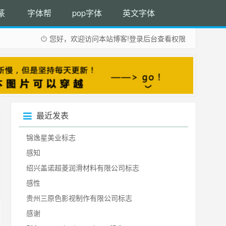
篆
字体帮
pop字体
英文字体
您好，欢迎访问本站博客!
登录后台
查看权限
最近发表
锦逸星美业标志
感知
绍兴盖诺超菱润滑材料有限公司标志
感性
贵州三原色影视制作有限公司标志
感谢