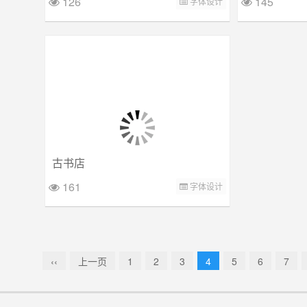
126
145
字体设计
古书店
161
字体设计
‹‹
上一页
1
2
3
4
5
6
7