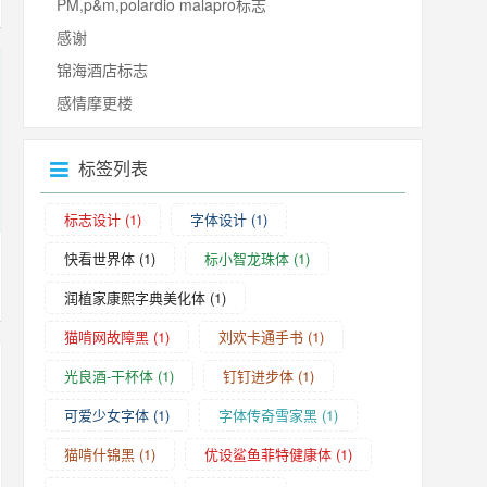
PM,p&m,polardio malapro标志
感谢
锦海酒店标志
感情摩更楼
标签列表
标志设计
(1)
字体设计
(1)
快看世界体
(1)
标小智龙珠体
(1)
润植家康熙字典美化体
(1)
猫啃网故障黑
(1)
刘欢卡通手书
(1)
光良酒-干杯体
(1)
钉钉进步体
(1)
可爱少女字体
(1)
字体传奇雪家黑
(1)
猫啃什锦黑
(1)
优设鲨鱼菲特健康体
(1)