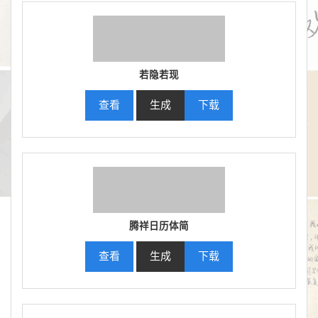
若隐若现
查看
生成
下载
腾祥日历体简
查看
生成
下载