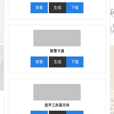
查看
生成
下载
智慧卡通
查看
生成
下载
造字工房喜月体