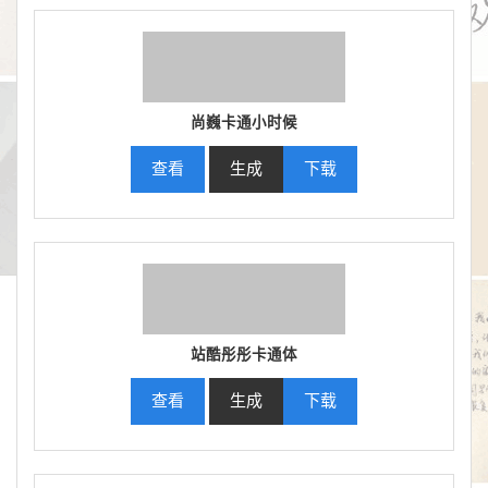
尚巍卡通小时候
查看
生成
下载
站酷彤彤卡通体
查看
生成
下载