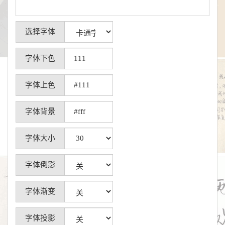
选择字体
字体下色
字体上色
字体背景
字体大小
字体倒影
字体渐变
字体投影