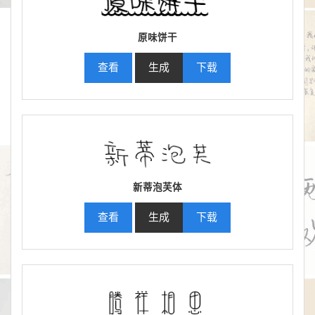
原味饼干
查看
生成
下载
新蒂泡芙体
查看
生成
下载