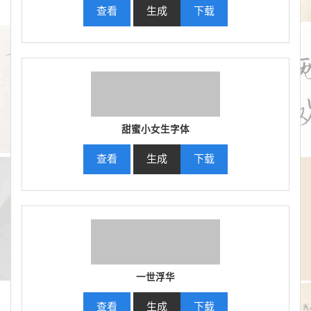
查看
生成
下载
甜蜜小女生字体
查看
生成
下载
一世浮华
查看
生成
下载