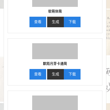
软萌体简
查看
生成
下载
默陌月芽卡通简
查看
生成
下载